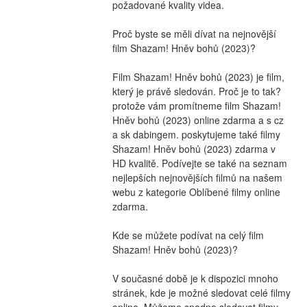
požadované kvality videa.
Proč byste se měli dívat na nejnovější 
film Shazam! Hněv bohů (2023)?
Film Shazam! Hněv bohů (2023) je film, 
který je právě sledován. Proč je to tak? 
protože vám promítneme film Shazam! 
Hněv bohů (2023) online zdarma a s cz 
a sk dabingem. poskytujeme také filmy 
Shazam! Hněv bohů (2023) zdarma v 
HD kvalitě. Podívejte se také na seznam 
nejlepších nejnovějších filmů na našem 
webu z kategorie Oblíbené filmy online 
zdarma.
Kde se můžete podívat na celý film 
Shazam! Hněv bohů (2023)?
V současné době je k dispozici mnoho 
stránek, kde je možné sledovat celé filmy 
online. Můžeme snadno sledovat filmy, 