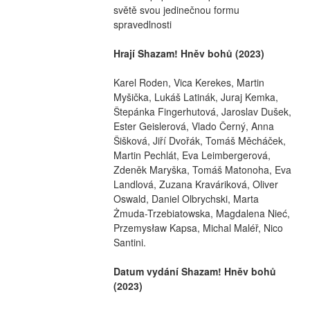
světě svou jedinečnou formu 
spravedlnosti
Hrají Shazam! Hněv bohů (2023)
Karel Roden, Vica Kerekes, Martin 
Myšička, Lukáš Latinák, Juraj Kemka, 
Štepánka Fingerhutová, Jaroslav Dušek, 
Ester Geislerová, Vlado Černý, Anna 
Šišková, Jiří Dvořák, Tomáš Měcháček, 
Martin Pechlát, Eva Leimbergerová, 
Zdeněk Maryška, Tomáš Matonoha, Eva 
Landlová, Zuzana Kraváriková, Oliver 
Oswald, Daniel Olbrychski, Marta 
Żmuda-Trzebiatowska, Magdalena Nieć, 
Przemysław Kapsa, Michal Maléř, Nico 
Santini.
Datum vydání Shazam! Hněv bohů 
(2023)