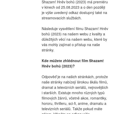
Shazam! Hněv bohů (2023) má premiéru 
v kinech od 25.08.2023 a o den později 
je výše uvedený odkaz dostupný také na 
streamovacích službách.
Následuje vysvětlení filmu Shazam! Hněv 
bohů (2023) na našem webu z kvality a 
důležitých věcí na našem webu, které by 
vás mohly zajímat o přístup na naše 
stránky.
Kde můžete zhlédnout film Shazam! 
Hněv bohů (2023)?
Odpověď je na našich stránkách, protože 
naše stránky nabízejí širokou škálu filmů, 
dramat a televizních seriálů, nejnovějších 
i starších. Existuje mnoho různých typů 
filmových žánrů, včetně akce, romantiky, 
hororu, thrilleru, sci-fi, anime, dramatu a 
televizních seriálů. Takže pokud máte 
zájem, klikněte na odkaz výše.