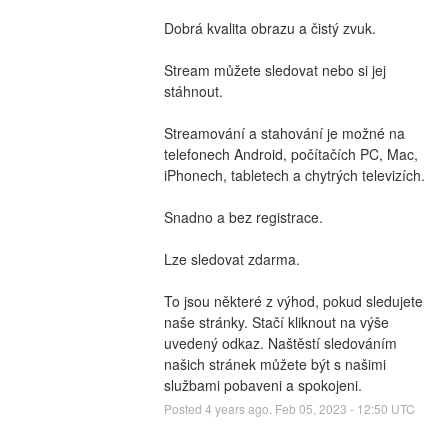
Dobrá kvalita obrazu a čistý zvuk.
Stream můžete sledovat nebo si jej 
stáhnout.
Streamování a stahování je možné na 
telefonech Android, počítačích PC, Mac, 
iPhonech, tabletech a chytrých televizích.
Snadno a bez registrace.
Lze sledovat zdarma.
To jsou některé z výhod, pokud sledujete 
naše stránky. Stačí kliknout na výše 
uvedený odkaz. Naštěstí sledováním 
našich stránek můžete být s našimi 
službami pobaveni a spokojeni.
Posted
4
years ago.
Feb
05
,
2023
-
12:50
UTC