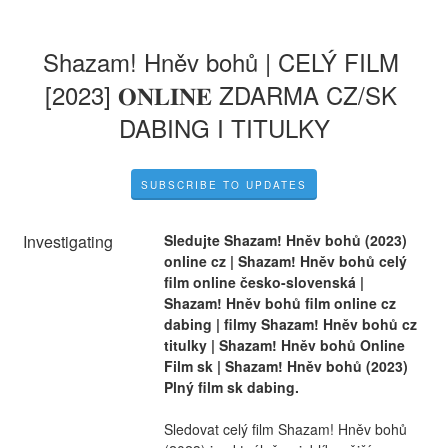
Shazam! Hněv bohů | CELÝ FILM 
[2023] 𝐎𝐍𝐋𝐈𝐍𝐄 ZDARMA CZ/SK 
DABING I TITULKY
SUBSCRIBE TO UPDATES
Investigating
Sledujte Shazam! Hněv bohů (2023) 
online cz | Shazam! Hněv bohů celý 
film online česko-slovenská | 
Shazam! Hněv bohů film online cz 
dabing | filmy Shazam! Hněv bohů cz 
titulky | Shazam! Hněv bohů Online 
Film sk | Shazam! Hněv bohů (2023) 
Plný film sk dabing.
Sledovat celý film Shazam! Hněv bohů 